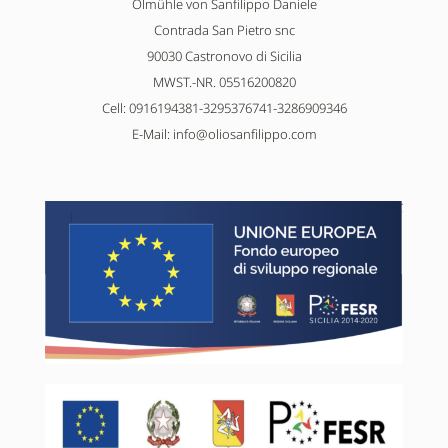
Ölmühle von Sanfilippo Daniele
Contrada San Pietro snc
90030 Castronovo di Sicilia
MWST.-NR. 05516200820
Cell: 0916194381-3295376741-3286909346
E-Mail:
info@oliosanfilippo.com