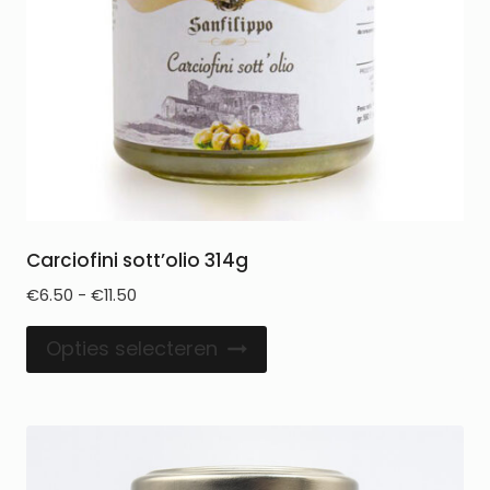
Carciofini sott’olio 314g
€
6.50
-
€
11.50
Opties selecteren