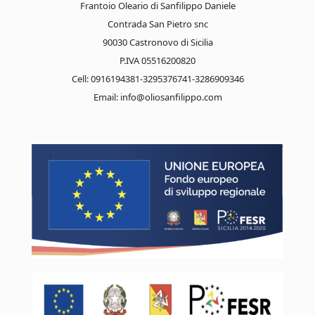
Frantoio Oleario di Sanfilippo Daniele
Contrada San Pietro snc
90030 Castronovo di Sicilia
P.IVA 05516200820
Cell: 0916194381-3295376741-3286909346
Email:
info@oliosanfilippo.com