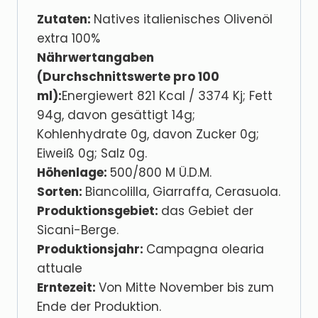
Zutaten:
Natives italienisches Olivenöl
extra 100%
Nährwertangaben
(Durchschnittswerte pro 100
ml):
Energiewert 821 Kcal / 3374 Kj; Fett
94g, davon gesättigt 14g;
Kohlenhydrate 0g, davon Zucker 0g;
Eiweiß 0g; Salz 0g.
Höhenlage:
500/800 M Ü.D.M.
Sorten:
Biancolilla, Giarraffa, Cerasuola.
Produktionsgebiet:
das Gebiet der
Sicani-Berge.
Produktionsjahr:
Campagna olearia
attuale
Erntezeit:
Von Mitte November bis zum
Ende der Produktion.