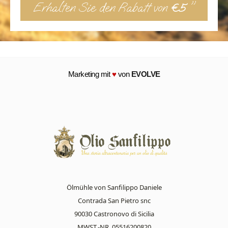
Erhalten Sie den Rabatt von
"
€5
Marketing mit
♥
von
EVOLVE
Ölmühle von Sanfilippo Daniele
Contrada San Pietro snc
90030 Castronovo di Sicilia
MWST.-NR. 05516200820