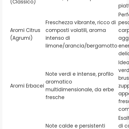
(Classico)
piat
Perf
Freschezza vibrante, ricco di
pesc
Aromi Citrus
composti volatili, aroma
carp
(Agrumi)
intenso di
agg
limone/arancia/bergamotto
ener
deli
Idea
verd
Note verdi e intense, profilo
brus
aromatico
Aromi Erbacei
zupp
multidimensionale, da erbe
app
fresche
fres
com
Esal
Note calde e persistenti
di c