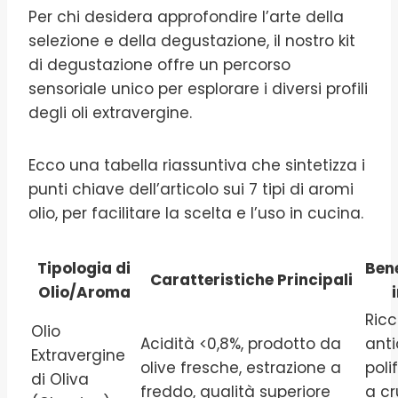
Per chi desidera approfondire l’arte della
selezione e della degustazione, il nostro kit
di degustazione offre un percorso
sensoriale unico per esplorare i diversi profili
degli oli extravergine.
Ecco una tabella riassuntiva che sintetizza i
punti chiave dell’articolo sui 7 tipi di aromi
olio, per facilitare la scelta e l’uso in cucina.
Tipologia di
Bene
Caratteristiche Principali
Olio/Aroma
Ricc
Olio
Acidità <0,8%, prodotto da
anti
Extravergine
olive fresche, estrazione a
poli
di Oliva
freddo, qualità superiore
a cr