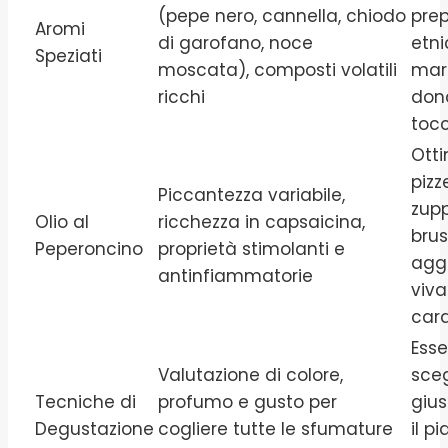
(pepe nero, cannella, chiodo
prep
Aromi
di garofano, noce
etni
Speziati
moscata), composti volatili
mar
ricchi
don
toc
Ott
pizz
Piccantezza variabile,
zupp
Olio al
ricchezza in capsaicina,
brus
Peperoncino
proprietà stimolanti e
agg
antinfiammatorie
viva
cara
Esse
Valutazione di colore,
sceg
Tecniche di
profumo e gusto per
giu
Degustazione
cogliere tutte le sfumature
il pi