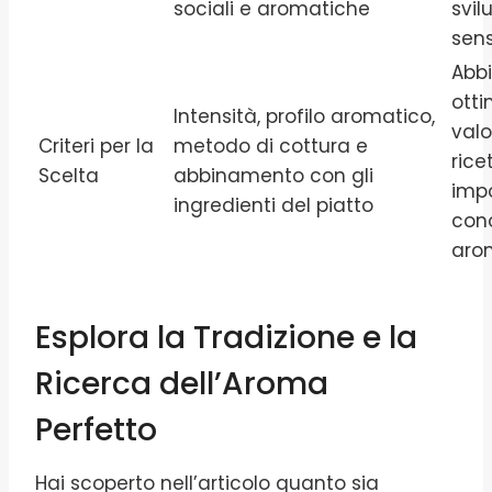
sociali e aromatiche
svi
sens
Abb
otti
Intensità, profilo aromatico,
valo
Criteri per la
metodo di cottura e
rice
Scelta
abbinamento con gli
imp
ingredienti del piatto
cono
aro
Esplora la Tradizione e la
Ricerca dell’Aroma
Perfetto
Hai scoperto nell’articolo quanto sia