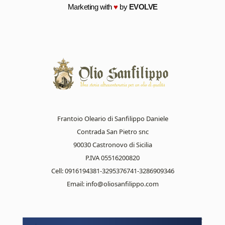
Marketing with
♥
by
EVOLVE
Frantoio Oleario di Sanfilippo Daniele
Contrada San Pietro snc
90030 Castronovo di Sicilia
P.IVA 05516200820
Cell: 0916194381-3295376741-3286909346
Email:
info@oliosanfilippo.com