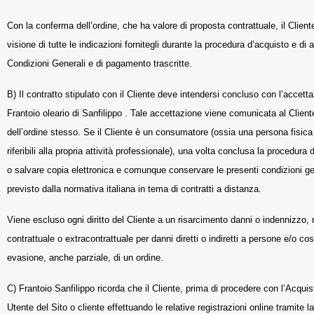
Con la conferma dell’ordine, che ha valore di proposta contrattuale, il Client
visione di tutte le indicazioni fornitegli durante la procedura d’acquisto e di
Condizioni Generali e di pagamento trascritte.
B) Il contratto stipulato con il Cliente deve intendersi concluso con l’accetta
Frantoio oleario di Sanfilippo . Tale accettazione viene comunicata al Clien
dell’ordine stesso. Se il Cliente è un consumatore (ossia una persona fisic
riferibili alla propria attività professionale), una volta conclusa la procedur
o salvare copia elettronica e comunque conservare le presenti condizioni gene
previsto dalla normativa italiana in tema di contratti a distanza.
Viene escluso ogni diritto del Cliente a un risarcimento danni o indennizzo,
contrattuale o extracontrattuale per danni diretti o indiretti a persone e/o 
evasione, anche parziale, di un ordine.
C) Frantoio Sanfilippo ricorda che il Cliente, prima di procedere con l’Acqui
Utente del Sito o cliente effettuando le relative registrazioni online tramite