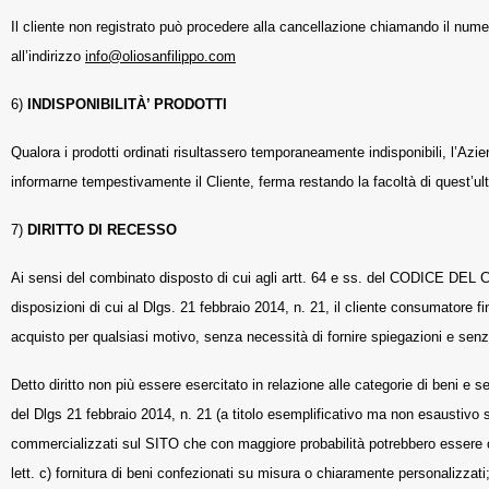
Il cliente non registrato può procedere alla cancellazione chiamando il num
all’indirizzo
info@oliosanfilippo.com
6)
INDISPONIBILITÀ’ PRODOTTI
Qualora i prodotti ordinati risultassero temporaneamente indisponibili, l’Azi
informarne tempestivamente il Cliente, ferma restando la facoltà di quest’ulti
7)
DIRITTO DI RECESSO
Ai sensi del combinato disposto di cui agli artt. 64 e ss. del CODICE DE
disposizioni di cui al Dlgs. 21 febbraio 2014, n. 21, il cliente consumatore fin
acquisto per qualsiasi motivo, senza necessità di fornire spiegazioni e senz
Detto diritto non più essere esercitato in relazione alle categorie di beni e s
del Dlgs 21 febbraio 2014, n. 21 (a titolo esemplificativo ma non esaustivo si 
commercializzati sul SITO che con maggiore probabilità potrebbero essere o
lett. c) fornitura di beni confezionati su misura o chiaramente personalizzati; 