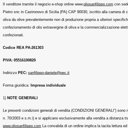
Il venditore tramite il negozio e-shop online www.
oliosanfilippo.com
con sede
Pietro snc in Castronovo di Sicilia (PA) CAP 90030, iscritto alla camera di
oliva da olive prevalentemente non di produzione propria a ulteriori specifiche,
confezionamento di olio extravergine di oliva e la commercializzazione elettro
confezionati.
Codice
REA PA-261303
PIVA: 05516100820
Indirizzo
PEC:
sanfilippo-daniele@pec.it
Forma giuridica:
Impresa individuale
1)
NOTE GENERALI
Le presenti condizioni generali di vendita (CONDIZIONI GENERALI”) sono r
n. 70/2003 e s.m.i) e si applicano esclusivamente alla vendita a distanza tr
www.oliosanfilippo.com
La convalida di un ordine implica la tacita lettura e