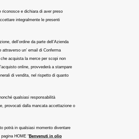
e riconosce e dichiara di aver preso
 accettare integralmente le presenti
zione, dell’ordine da parte dell’Azienda
te attraverso un’ email di Conferma
a che acquista la merce per scopi non
a d’acquisto online, provvederà a stampare
rali di vendita, nel rispetto di quanto
 nonché qualsiasi responsabilità
cose, provocati dalla mancata accettazione o
sto potrà in qualsiasi momento diventare
 la pagina HOME “
Benvenuti in olio