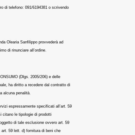
ero di telefono: 091/6194381 o scrivendo
enda Olearia Sanfilippo provvederà ad
mo di rinunciare all’ordine.
L CONSUMO (Dlgs. 2005/206) e delle
ale, ha diritto a recedere dal contratto di
a alcuna penalità.
ervizi espressamente specificati all’art. 59
citano le tipologie di prodotti
ggetto di tale esclusione ovvero art. 59
art. 59 lett. d) fornitura di beni che