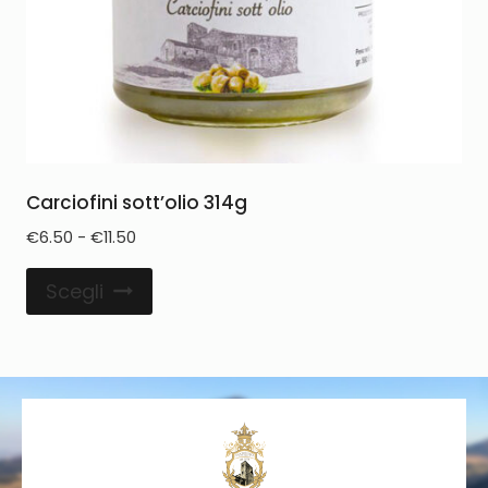
Carciofini sott’olio 314g
€
6.50
-
€
11.50
Scegli