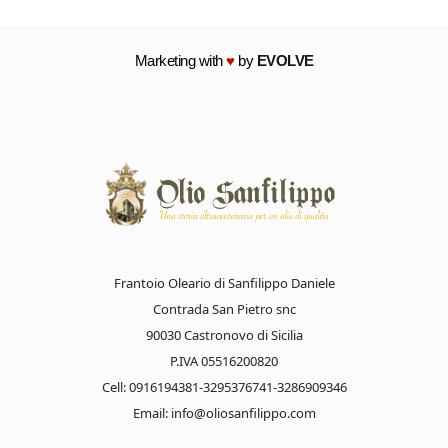
Marketing with
♥
by
EVOLVE
Frantoio Oleario di Sanfilippo Daniele
Contrada San Pietro snc
90030 Castronovo di Sicilia
P.IVA 05516200820
Cell: 0916194381-3295376741-3286909346
Email:
info@oliosanfilippo.com