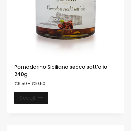
Pomodorino Siciliano secco sott’olio
240g
€
6.50
-
€
10.50
Scegli