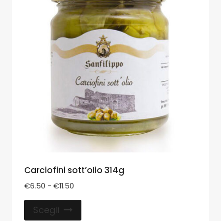
Carciofini sott’olio 314g
€
6.50
-
€
11.50
Scegli