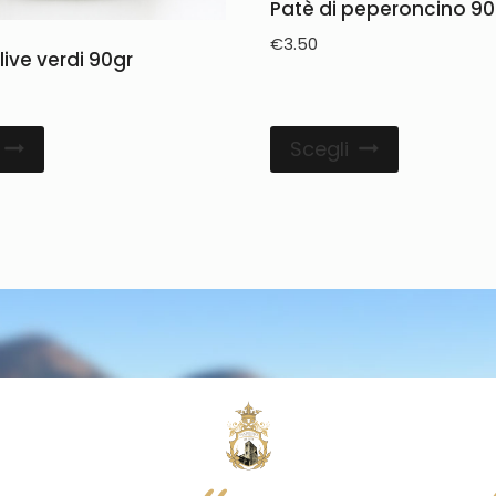
Patè di peperoncino 9
€
3.50
live verdi 90gr
Scegli