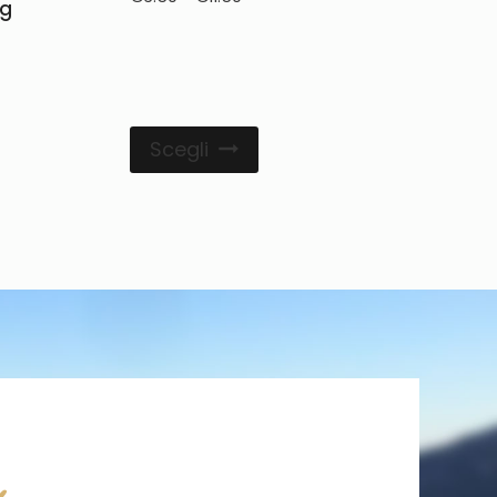
0g
Scegli