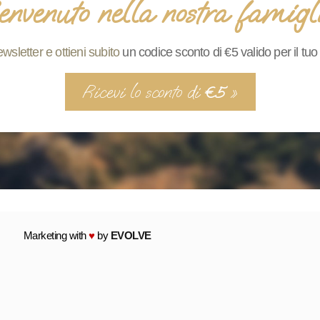
nvenuto nella nostra famigl
newsletter e ottieni subito
un codice sconto di €5 valido per il tu
Ricevi lo sconto di
»
€5
Marketing with
♥
by
EVOLVE