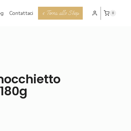
« Torna allo Shop
og
Contattaci
0
inocchietto
 180g