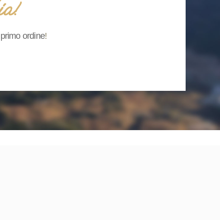
ia!
o primo ordine
!