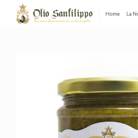
Home
La N