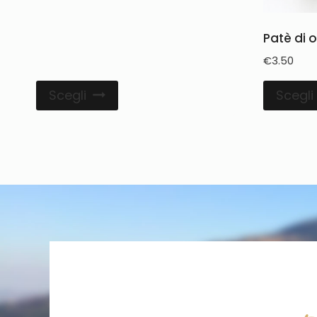
Patè di o
€
3.50
Scegli
Scegli