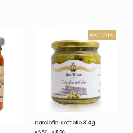
IN OFFERTA!
Carciofini sott’olio 314g
€
6.50
-
€
11.50