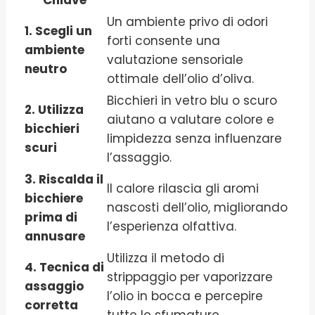
Chiave
Un ambiente privo di odori
1. Scegli un
forti consente una
ambiente
valutazione sensoriale
neutro
ottimale dell’olio d’oliva.
Bicchieri in vetro blu o scuro
2. Utilizza
aiutano a valutare colore e
bicchieri
limpidezza senza influenzare
scuri
l’assaggio.
3. Riscalda il
Il calore rilascia gli aromi
bicchiere
nascosti dell’olio, migliorando
prima di
l’esperienza olfattiva.
annusare
Utilizza il metodo di
4. Tecnica di
strippaggio per vaporizzare
assaggio
l’olio in bocca e percepire
corretta