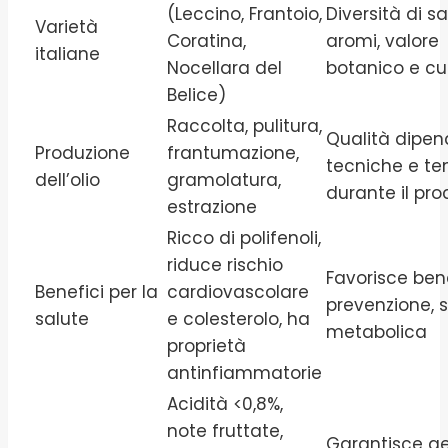
(Leccino, Frantoio,
Diversità di sa
Varietà
Coratina,
aromi, valore
italiane
Nocellara del
botanico e cu
Belice)
Raccolta, pulitura,
Qualità dipe
Produzione
frantumazione,
tecniche e t
dell’olio
gramolatura,
durante il pr
estrazione
Ricco di polifenoli,
riduce rischio
Favorisce ben
Benefici per la
cardiovascolare
prevenzione, 
salute
e colesterolo, ha
metabolica
proprietà
antinfiammatorie
Acidità <0,8%,
note fruttate,
Garantisce ge