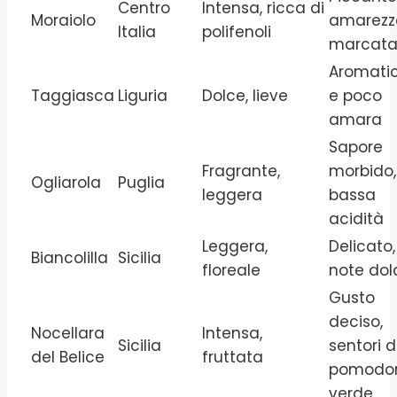
Centro
Intensa, ricca di
Moraiolo
amarezz
Italia
polifenoli
marcat
Aromati
Taggiasca
Liguria
Dolce, lieve
e poco
amara
Sapore
Fragrante,
morbido,
Ogliarola
Puglia
leggera
bassa
acidità
Leggera,
Delicato,
Biancolilla
Sicilia
floreale
note dol
Gusto
deciso,
Nocellara
Intensa,
Sicilia
sentori d
del Belice
fruttata
pomodo
verde